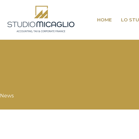
Vai
al
contenuto
HOME
LO STU
News